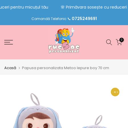
Sari
ceri pentru micuțul tău
🌸 Primăvara sosește cu reduceri p
la
0725249691
conținut
Comandă Telefonic 📞
0
Acasă
Papusa personalizata Metoo Iepure boy 70 cm
- 18 %