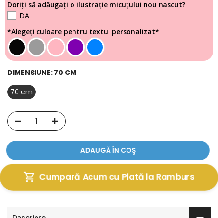
Doriți să adăugați o ilustrație micuțului nou nascut?
DA
*Alegeți culoare pentru textul personalizat*
DIMENSIUNE:
70 CM
70 cm
ADAUGĂ ÎN COŞ
Cumpară Acum cu Plată la Ramburs
Descriere