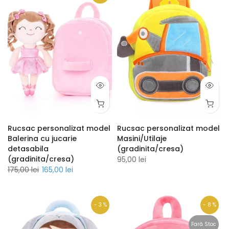
Rucsac personalizat model
Rucsac personalizat model
Balerina cu jucarie
Masini/Utilaje
detasabila
(gradinita/cresa)
(gradinita/cresa)
95,00 lei
175,00 lei
165,00 lei
- 3 %
- 8 %
Fară Stoc