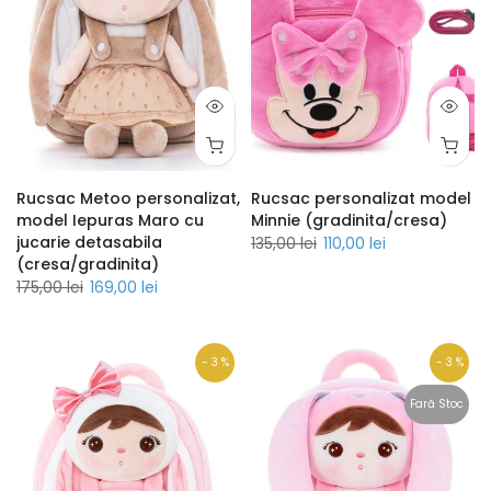
Rucsac Metoo personalizat,
Rucsac personalizat model
model Iepuras Maro cu
Minnie (gradinita/cresa)
jucarie detasabila
135,00 lei
110,00 lei
(cresa/gradinita)
175,00 lei
169,00 lei
- 3 %
- 3 %
Fară Stoc