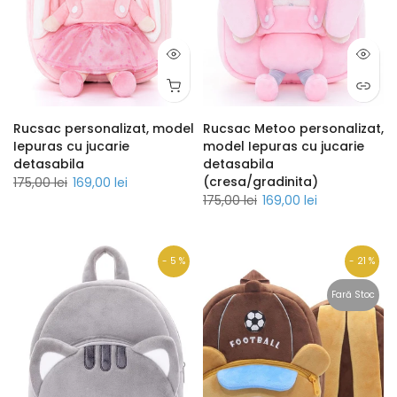
Rucsac personalizat, model
Rucsac Metoo personalizat,
Iepuras cu jucarie
model Iepuras cu jucarie
detasabila
detasabila
(cresa/gradinita)
175,00 lei
169,00 lei
175,00 lei
169,00 lei
- 5 %
- 21 %
Fară Stoc