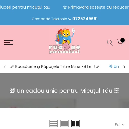
Sari
ceri pentru micuțul tău
🌸 Primăvara sosește cu reduceri p
la
0725249691
conținut
Comandă Telefonic 📞
0
🎉 Rucsăcele și Păpușele între 55 și 79 Lei!! 🎉
🎁 Un cad
🎁 Un cadou unic pentru Micuțul Tău 🧸
Fel