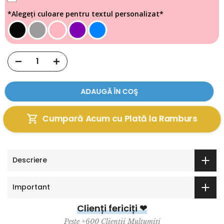
*Alegeți culoare pentru textul personalizat*
ADAUGĂ ÎN COŞ
Cumpară Acum cu Plată la Ramburs
Descriere
Important
Clienți fericiți ❤
Peste +600 Clienții Mulțumiți