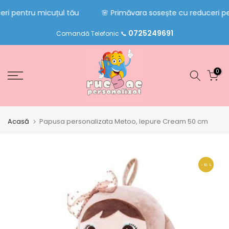
Sari
ri pentru micuțul tău
🌸 Primăvara sosește cu reduceri pe
la
0725249691
conținut
Comandă Telefonic 📞
0
Acasă
Papusa personalizata Metoo, Iepure Cream 50 cm
- 10 %