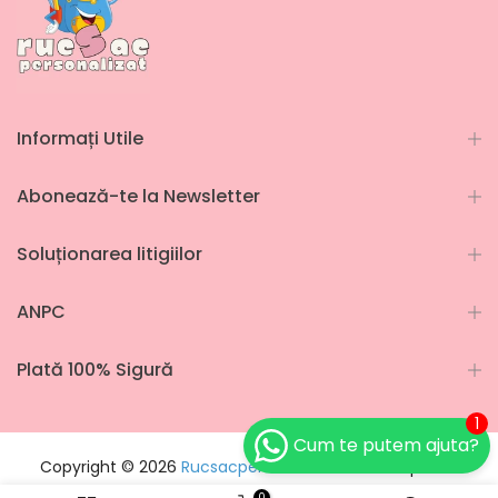
Informați Utile
Abonează-te la Newsletter
Soluționarea litigiilor
ANPC
Plată 100% Sigură
1
Cum te putem ajuta?
Copyright © 2026
Rucsacpersonalizat
toate drepturile
rezervate.
0