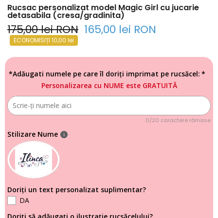
Rucsac personalizat model Magic Girl cu jucarie
detasabila (cresa/gradinita)
175,00 lei RON
165,00 lei RON
ECONOMISIȚI 10,00 lei
*Adăugati numele pe care îl doriți imprimat pe rucsăcel:
Personalizarea cu NUME este GRATUITĂ
0/20 caractere rămase
Stilizare Nume
Doriți un text personalizat suplimentar?
DA
Doriți să adăugați o ilustrație rucsăcelului?