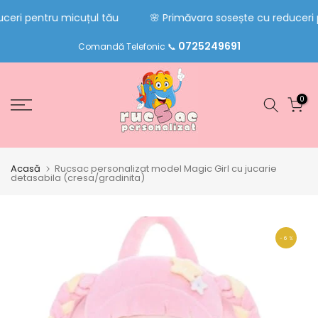
Sari
eri pentru micuțul tău
🌸 Primăvara sosește cu reduceri p
la
0725249691
conținut
Comandă Telefonic 📞
0
Acasă
Rucsac personalizat model Magic Girl cu jucarie
detasabila (cresa/gradinita)
- 6 %