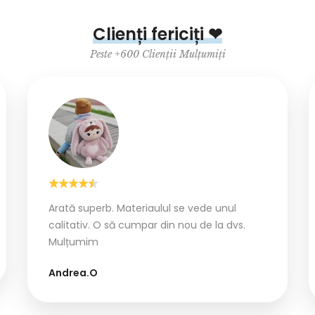
Clienți fericiți ❤
Peste +600 Clienții Mulțumiți
Arată superb. Materiaulul se vede unul
calitativ. O să cumpar din nou de la dvs.
Mulțumim
Andrea.O