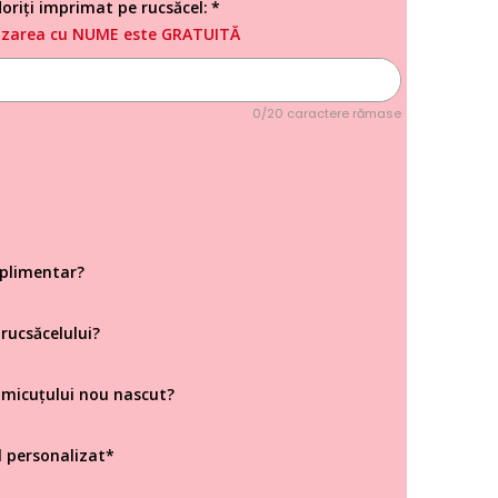
oriți imprimat pe rucsăcel:
izarea cu NUME este GRATUITĂ
0/20 caractere rămase
uplimentar?
 rucsăcelului?
e micuțului nou nascut?
l personalizat*