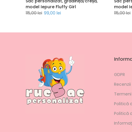
Unicorn
Sac personalizat, grădiniță/creșă,
Sac pers
model Iepure Fluffy Girl
model Ie
115,00 lei
99,00 lei
115,00 lei
Informaț
GDPR
Recenzii
Termeni s
Politică 
Politică 
Informați