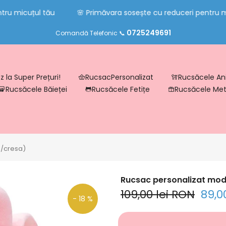
 micuțul tău
🌸 Primăvara sosește cu reduceri pentru micu
0725249691
Comandă Telefonic 📞
 la Super Prețuri!
RucsacPersonalizat
Rucsăcele An
Rucsăcele Băieței
Rucsăcele Fetițe
Rucsăcele Me
a/cresa)
Rucsac personalizat mode
109,00 lei RON
89,0
- 18 %