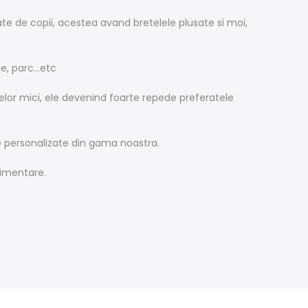
ate de copii, acestea avand bretelele plusate si moi,
e, parc...etc
lor mici, ele devenind foarte repede preferatele
le personalizate din gama noastra.
limentare.