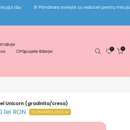
țul tău
🌸 Primăvara sosește cu reduceri pentru micuțul tă
imăluțe
0
0
too
Păpușele Băieței
l Unicorn (gradinita/cresa)
0 lei RON
ECONOMISIȚI 20,00 lei