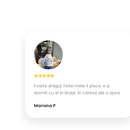
uși.
Foarte drăguț. Fetei mele îi place, a și
. Se
dormit cu el în brațe. În câteva zile a ajuns
Mariana.P