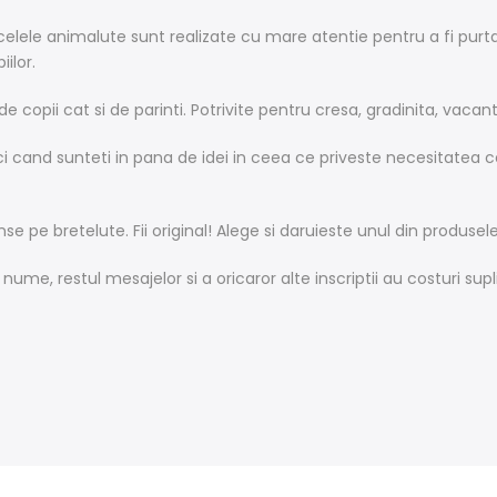
acelele animalute sunt realizate cu mare atentie pentru a fi purt
ilor.
 de copii cat si de parinti. Potrivite pentru cresa, gradinita, vacant
 cand sunteti in pana de idei in ceea ce priveste necesitatea ce
e pe bretelute. Fii original! Alege si daruieste unul din produse
nume, restul mesajelor si a oricaror alte inscriptii au costuri sup