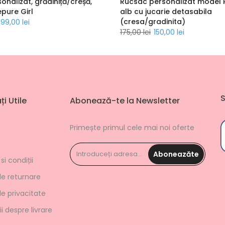
onalizat, grădiniță/creșă,
Rucsac personalizat model P
pure Girl
alb cu jucarie detasabila
(cresa/gradinita)
99,00 lei
175,00 lei
150,00 lei
S
i Utile
Abonează-te la Newsletter
Primește primul cele mai noi oferte
Aboneazăte
i condiții
de returnare
de privacitate
i despre livrare