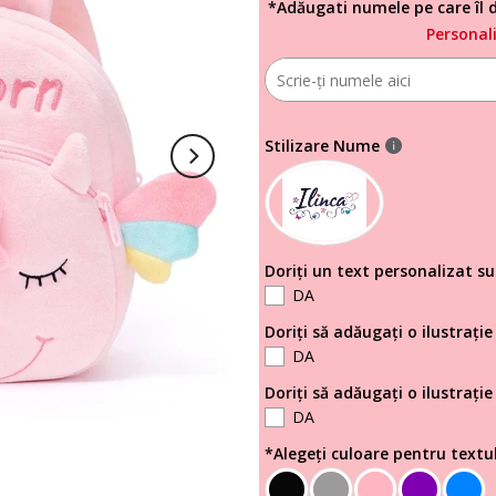
*Adăugati numele pe care îl d
Personal
Stilizare Nume
Doriți un text personalizat s
DA
Doriți să adăugați o ilustrație
DA
Doriți să adăugați o ilustrați
DA
*Alegeți culoare pentru textu