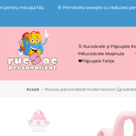
Sari
entru micuțul tău
🌸 Primăvara sosește cu reduceri pentru
la
conținut
🐰 Rucsăcele și Păpușele Roz
Rucsăcele Mașinuțe
Păpușele Fetițe
Acasă
Rucsac personalizat model Unicorn (gradinit