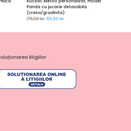
isica
Rucsac Metoo personalizat, model
Panda cu jucarie detasabila
(cresa/gradinita)
175,00 lei
155,00 lei
oluționarea litigiilor