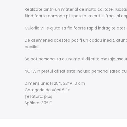
Realizate dintr-un material de inalta calitate, rucs
fiind foarte comode pt spatele micut si fragil al copi
Culorile vii le ajuta sa fie foarte rapid indragite atat
De asemenea acestea pot fi un cadou inedit, atunci
copiilor.
Se pot personaliza cu nume si diferite mesaje ascuns
NOTA In pretul afisat este inclusa personalizarea cu 
Dimensiune: H 25*L 23*A 10 cm
Categorie de vârstă: 1+
Țesătură: pluș
Spălare: 30° C